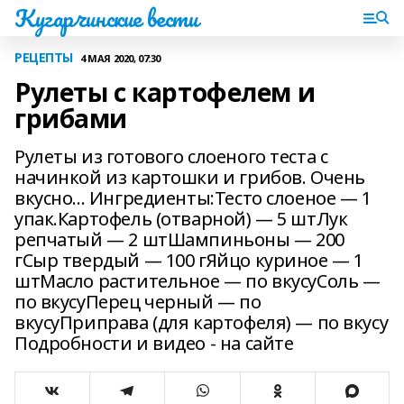
Кугарчинские вести
РЕЦЕПТЫ
4 МАЯ 2020, 07:30
Рулеты с картофелем и
грибами
Рулеты из готового слоеного теста с
начинкой из картошки и грибов. Очень
вкусно... Ингредиенты:Тесто слоеное — 1
упак.Картофель (отварной) — 5 штЛук
репчатый — 2 штШампиньоны — 200
гСыр твердый — 100 гЯйцо куриное — 1
штМасло растительное — по вкусуСоль —
по вкусуПерец черный — по
вкусуПриправа (для картофеля) — по вкусу
Подробности и видео - на сайте