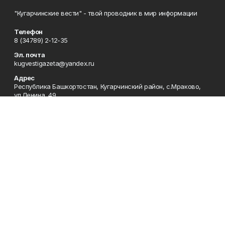
"Кугарчинские вести" - твой проводник в мир информации
Телефон
8 (34789) 2-12-35
Эл. почта
kugvestigazeta@yandex.ru
Адрес
Республика Башкортостан, Кугарчинский район, с.Мраково,
ул.Ленина, 49
Рекламная служба
8 (34789) 2-11-85; Электронная почта: mrakovo-
reklama@rambler.ru
Сотрудничество
8 (34789) 2-11-85; Электронная почта: mrakovo-
reklama@rambler.ru
Отдел кадров
8 (34789) 2-11-77