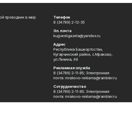
вой проводник в мир
Телефон
8 (34789) 2-12-35
Эл. почта
kugvestigazeta@yandex.ru
Адрес
Республика Башкортостан,
Кугарчинский район, с.Мраково,
ул.Ленина, 49
Рекламная служба
8 (34789) 2-11-85; Электронная
почта: mrakovo-reklama@rambler.ru
Сотрудничество
8 (34789) 2-11-85; Электронная
почта: mrakovo-reklama@rambler.ru
Отдел кадров
8 (34789) 2-11-77