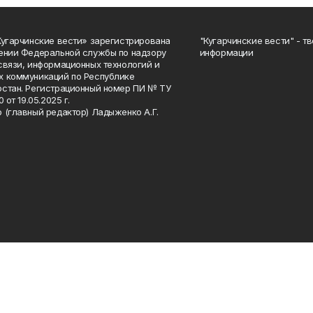
Кугарчинские вести» зарегистрирована
"Кугарчинские вести" - т
ении Федеральной службы по надзору
информации
связи, информационных технологий и
 коммуникаций по Республике
стан. Регистрационный номер ПИ № ТУ
0 от 19.05.2025 г.
 (главный редактор) Ладыженко А.Г.