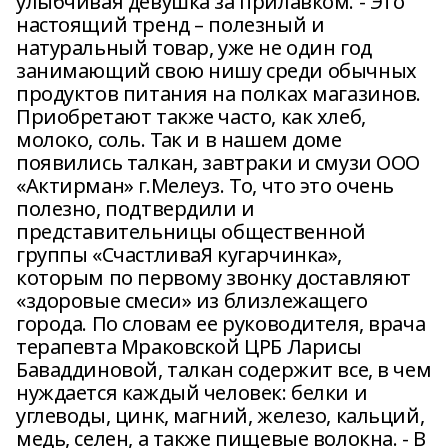
улыбчивая девушка за прилавком. - Это
настоящий тренд – полезный и
натуральный товар, уже не один год
занимающий свою нишу среди обычных
продуктов питания на полках магазинов.
Приобретают также часто, как хлеб,
молоко, соль. Так и в нашем доме
появились талкан, завтраки и смузи ООО
«Актирман» г.Мелеуз. То, что это очень
полезно, подтвердили и
представительницы общественной
группы «СчастливаЯ кугарчинка»,
которым по первому звонку доставляют
«здоровые смеси» из близлежащего
города. По словам ее руководителя, врача
терапевта Мраковской ЦРБ Ларисы
Баваддиновой, талкан содержит все, в чем
нуждается каждый человек: белки и
углеводы, цинк, магний, железо, кальций,
медь, селен, а также пищевые волокна. - В