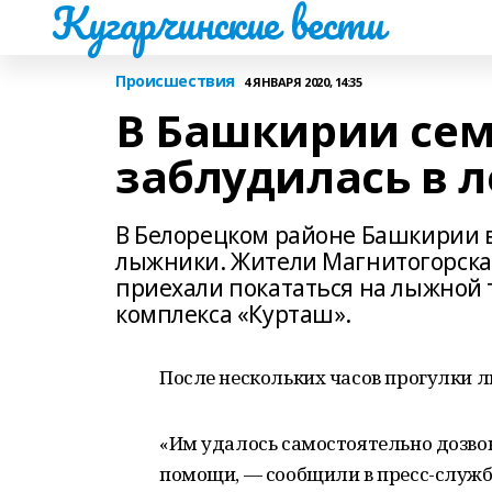
Кугарчинские вести
Происшествия
4 ЯНВАРЯ 2020, 14:35
В Башкирии се
заблудилась в л
В Белорецком районе Башкирии 
лыжники. Жители Магнитогорска, 
приехали покататься на лыжной 
комплекса «Курташ».
После нескольких часов прогулки л
«Им удалось самостоятельно дозвон
помощи, — сообщили в пресс-служб