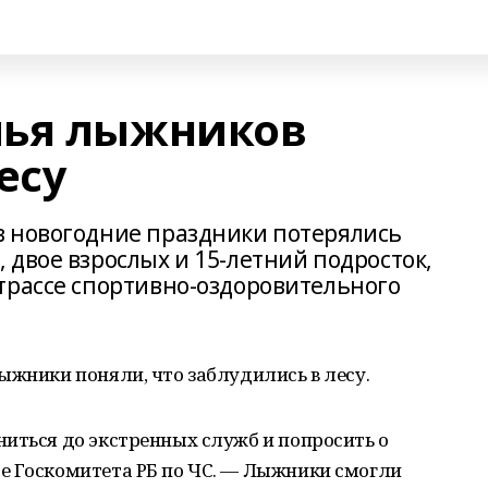
мья лыжников
есу
в новогодние праздники потерялись
двое взрослых и 15-летний подросток,
трассе спортивно-оздоровительного
ыжники поняли, что заблудились в лесу.
иться до экстренных служб и попросить о
е Госкомитета РБ по ЧС. — Лыжники смогли