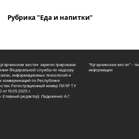
Рубрика "Еда и напитки"
Кугарчинские вести» зарегистрирована
"Кугарчинские вести" - т
ении Федеральной службы по надзору
информации
связи, информационных технологий и
 коммуникаций по Республике
стан. Регистрационный номер ПИ № ТУ
0 от 19.05.2025 г.
 (главный редактор) Ладыженко А.Г.