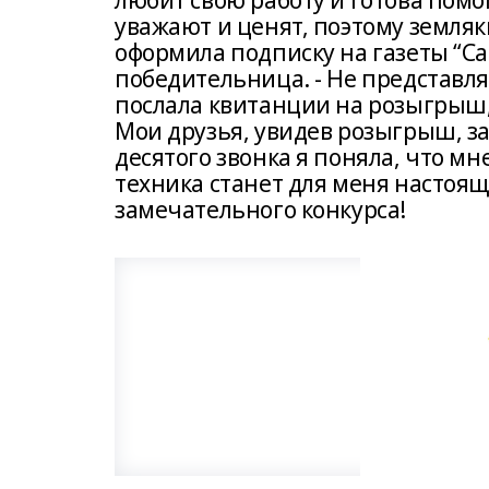
любит свою работу и готова помо
уважают и ценят, поэтому земля
оформила подписку на газеты “Сак
победительница. - Не представля
послала квитанции на розыгрыш,
Мои друзья, увидев розыгрыш, з
десятого звонка я поняла, что мн
техника станет для меня настоя
замечательного конкурса!