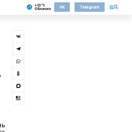
+23 °С
VK
Telegram
Облачно
»
нь