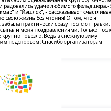
гать своим односельчанам круглосуточно, в
ки радовались удаче любимого фельдшера.- 
мар” и “Йэшлек”, - рассказывает счастлива
ю свою жизнь без чтения! О том, что я
 забыла практически сразу после отправки.
асыпали меня поздравлениями. Только посл
е крупно повезло. Ведь в снежную зиму
щим подспорьем! Спасибо организаторам