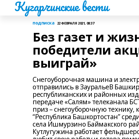
Кугарчинские вести
подписка
22 ФЕВРАЛЯ 2021, 08:37
Без газет и жиз
победители ак
выиграй»
Снегоуборочная машина и электр
отправились в ЗауральеВ Башки
республиканских и районных из
передаче «Салям» телеканала БС
приз – снегоуборочную технику,
“Республика Башкортостан” сред
села Ишмурзино Баймакского рай
Кутлугужина работает фельдшеро