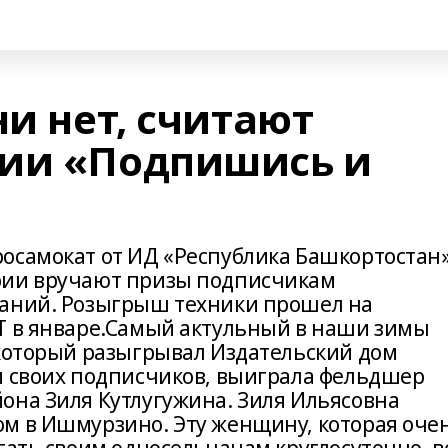
ни нет, считают
ции «Подпишись и
осамокат от ИД «Республика Башкортостан
рии вручают призы подписчикам
даний. Розыгрыш техники прошел на
Т в январе.Самый актульный в наши зимы
 который разыгрывал Издательский дом
и своих подписчиков, выиграла фельдшер
она Зиля Кутлугужина. Зиля Ильясовна
м в Ишмурзино. Эту женщину, которая оче