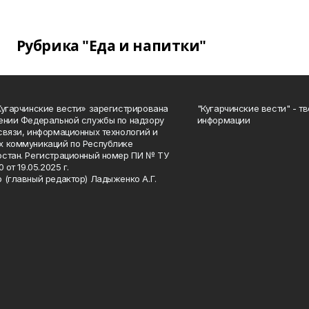
Рубрика "Еда и напитки"
Кугарчинские вести» зарегистрирована
"Кугарчинские вести" - т
ении Федеральной службы по надзору
информации
связи, информационных технологий и
 коммуникаций по Республике
стан. Регистрационный номер ПИ № ТУ
0 от 19.05.2025 г.
 (главный редактор) Ладыженко А.Г.