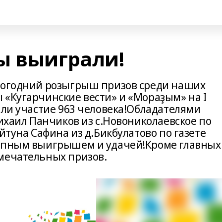
ы выиграли!
овогодний розыгрыш призов среди наших
 «Кугарчинские вести» и «Мораҙым» на I
яли участие 963 человека!Обладателями
Михаил Панчиков из с.Новониколаевское по
йтуна Сафина из д.Бикбулатово по газете
рупным выигрышем и удачей!Кроме главных
мечательных призов.