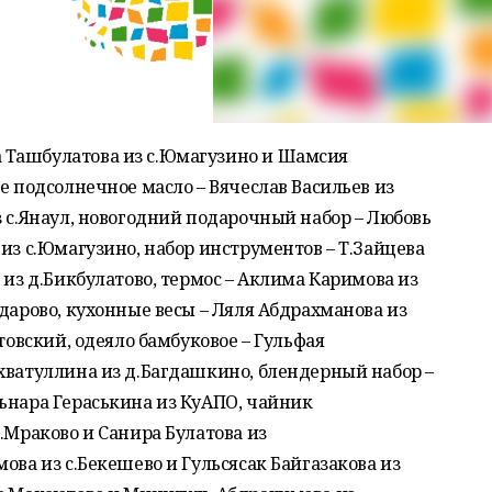
 Ташбулатова из с.Юмагузино и Шамсия
е подсолнечное масло – Вячеслав Васильев из
з с.Янаул, новогодний подарочный набор – Любовь
из с.Юмагузино, набор инструментов – Т.Зайцева
 из д.Бикбулатово, термос – Аклима Каримова из
лдарово, кухонные весы – Ляля Абдрахманова из
атовский, одеяло бамбуковое – Гульфая
хватуллина из д.Багдашкино, блендерный набор –
ьнара Гераськина из КуАПО, чайник
.Мраково и Санира Булатова из
ова из с.Бекешево и Гульсясак Байгазакова из