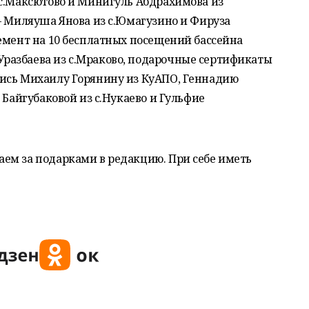
 с.Максютово и Минигуль Абдрахимова из
– Миляуша Янова из с.Юмагузино и Фируза
емент на 10 бесплатных посещений бассейна
разбаева из с.Мраково, подарочные сертификаты
ись Михаилу Горянину из КуАПО, Геннадию
 Байгубаковой из с.Нукаево и Гульфие
ем за подарками в редакцию. При себе иметь