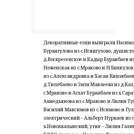
Декоративные елки выиграли Насима
Бурангулова из с.Исянгулово, душисто
д.Воскресенское и Кадыр Буранбаев и
Неженская из с.Мраково и Н.Биккулов 
из с.Александровка и Хасан Кинзябаев
д.Тюлебаево и Зиля Мавлеева из д.Ка
с.Мраково и Асхат Буранбаев из х.Сар
Ахмедьянова из с.Мраково и Лилия Ту
Василий Максимов из с.Исимово и Гул
электрический – Альберт Нуркаев из с
х.Новохвалынский, утюг – Лилия Галим