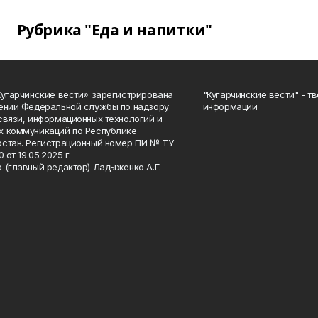
Рубрика "Еда и напитки"
Кугарчинские вести» зарегистрирована
"Кугарчинские вести" - т
ении Федеральной службы по надзору
информации
связи, информационных технологий и
 коммуникаций по Республике
стан. Регистрационный номер ПИ № ТУ
0 от 19.05.2025 г.
 (главный редактор) Ладыженко А.Г.