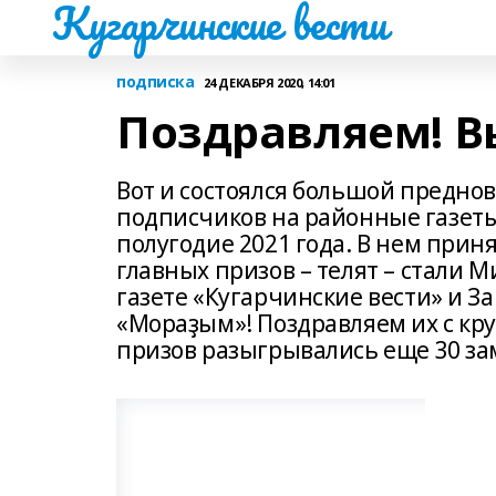
Кугарчинские вести
подписка
24 ДЕКАБРЯ 2020, 14:01
Поздравляем! В
Вот и состоялся большой предн
подписчиков на районные газеты
полугодие 2021 года. В нем прин
главных призов – телят – стали 
газете «Кугарчинские вести» и За
«Мораҙым»! Поздравляем их с к
призов разыгрывались еще 30 за