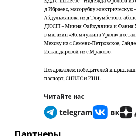
ЕДДС, пылесос – Надежда Фролова из
д.Ибраево, мясорубку электрическую 
Абдульманова из д.Тляумбетово, абон
ДЮСШ – Миния Файзуллина и Фания У
в магазин «Жемчужина Урала» достал
Мехову из с.Семено-Петровское, Сайде
Искандаровой из с.Мраково.
Поздравляем победителей и приглаша
паспорт, СНИЛС и ИНН.
Читайте нас
Партнеры