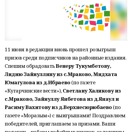
11 июня в редакции вновь прошел розыгрыш
призов среди подписчиков на районные издания.
Спешим обрадовать
Венеру Тукумбетову,
Лидию Зайнуллину из с.Мраково, Мидхата
Юмагулова из д.Ибраево
(по газете
«Кугарчинские вести»),
Светлану Халикову из
с.Мраково, Зайнуллу Янбетова из д.Янаул и
Расиму Вахитову из д.Верхнесюрюбаево
(по
газете «Моразым») с выигрышами! Поздравляем
победителей, приглашаем за призами. Ваши
подарки – наборы кофейных кружек, салатницы,