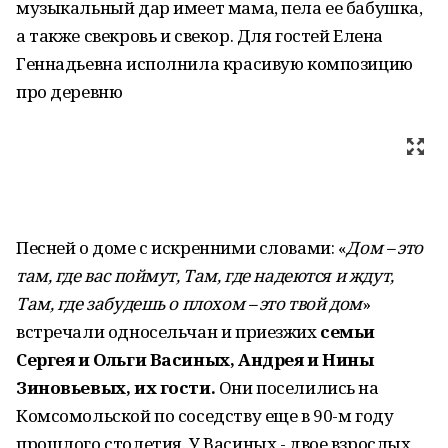
музыкальный дар имеет мама, пела ее бабушка,
а также свекровь и свекор. Для гостей Елена
Геннадьевна исполнила красивую композицию
про деревню
Песней о доме с искренними словами: «
Дом – это
там, где вас поймут, Там, где надеются и ждут,
Там, где забудешь о плохом – это твой дом
»
встречали односельчан и приезжих
семьи
Сергея и Ольги Васиных, Андрея и Нины
Зиновьевых, их гости.
Они поселились на
Комсомольской по соседству еще в 90-м году
прошлого столетия. У Васиных - двое взрослых