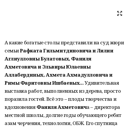
А какие богатые столы представили на суд жюри
семьи
Рафката Гильмитдиновича и Лилии
Аглиулловны Булатовых, Фаниля
Ахметовича и Эльвиры Юлаевны
Аллабердиных, Ахмета Ахмадулловича и
Римы Фаритовны Ишбаевых...
Удивительная
выставка работ, выполненных из дерева, просто
поразила гостей. Всё это – плоды творчества и
вдохновения
Фаниля Ахметович
а – директора
местной школы, долгие годы обучающего ребят
азам черчения, технологии, ОБЖ. Его спутница