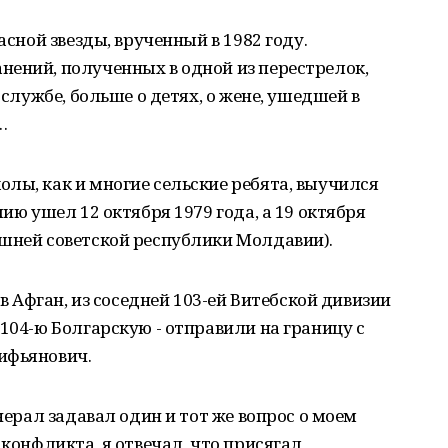
асной звезды, врученный в 1982 году.
нений, полученных в одной из перестрелок,
 службе, больше о детях, о жене, ушедшей в
…
лы, как и многие сельские ребята, выучился
мию ушел 12 октября 1979 года, а 19 октября
ашней советской республики Молдавии).
 в Афган, из соседней 103-ей Витебской дивизии
104-ю Болгарскую - отправили на границу с
ифьянович.
енерал задавал один и тот же вопрос о моем
 конфликта, я отвечал, что присягал