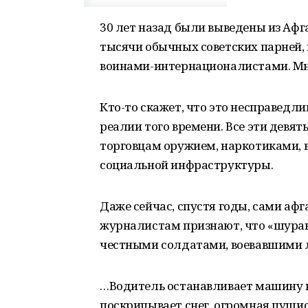
30 лет назад были выведены из Афг
тысячи обычных советских парней,
воинами-интернационалистами. Мно
Кто-то скажет, что это несправедли
реалии того времени. Все эти девя
торговцам оружием, наркотиками, в
социальной инфраструктуры.
Даже сейчас, спустя годы, сами а
журналистам признают, что «шурав
честными солдатами, воевавшими л
…Водитель останавливает машину 
поскрипывает снег, огромная пушис