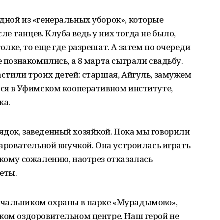
дной из «генеральных уборок», которые
е танцев. Клуба ведь у них тогда не было,
олке, то еще где разрешат. А затем по очереди
е познакомились, а 8 марта сыграли свадьбу.
астили троих детей: старшая, Айгуль, замужем
тся в Уфимском кооперативном институте,
жа.
ядок, заведенный хозяйкой. Пока мы говорили
чаровательной внучкой. Она устроилась играть
икому сожалению, наотрез отказалась
еты.
ачальником охраны в парке «Мурадымово»,
ком оздоровительном центре. Наш герой не