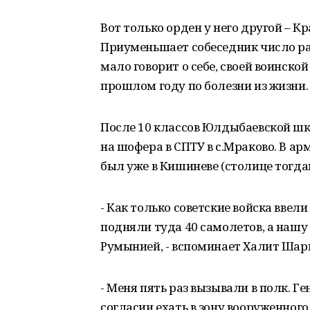
Вот только орден у него другой – Кр
Приуменьшает собеседник число ра
мало говорит о себе, своей воинской
прошлом году по болезни из жизни
После 10 классов Юлдыбаевской шко
на шофера в СПТУ в с.Мраково. В ар
был уже в Кишиневе (столице тогд
- Как только советские войска ввели
подняли туда 40 самолетов, а нашу 
Румынией, - вспоминает Халит Шар
- Меня пять раз вызывали в полк. Г
согласии ехать в зону вооруженного