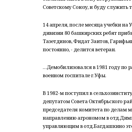
Советскому Союзу, и буду служить 
14 апреля, после месяца учебки на 
дивизии 80 башкирских ребят приб
Тазетдинов, Фидат Заитов, Гарифья
постоянно, - делится ветеран.
…Демобилизовался в 1981 году по р
военном госпитале г.Уфы.
В 1982-м поступил в сельхозинститу
депутатом Совета Октябрьского рай
председателя комитета по делам м
направлению агрономом в отд.Димит
управляющим в отд.Багдашкино это