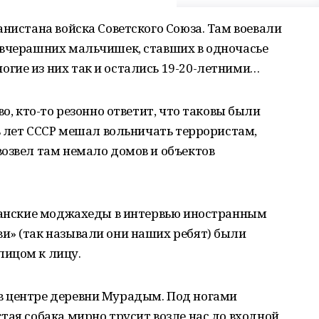
анистана войска Советского Союза. Там воевали
 вчерашних мальчишек, ставших в одночасье
гие из них так и остались 19-20-летними…
во, кто-то резонно ответит, что таковы были
ть лет СССР мешал вольничать террористам,
озвел там немало домов и объектов
фганские моджахеды в интервью иностранным
и» (так называли они наших ребят) были
ицом к лицу.
в центре деревни Мурадым. Под ногами
тая собака мирно трусит возле нас до входной