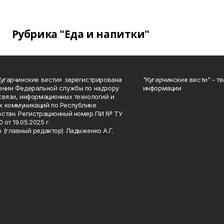
Рубрика "Еда и напитки"
Кугарчинские вести» зарегистрирована
"Кугарчинские вести" - т
ении Федеральной службы по надзору
информации
связи, информационных технологий и
 коммуникаций по Республике
стан. Регистрационный номер ПИ № ТУ
0 от 19.05.2025 г.
 (главный редактор) Ладыженко А.Г.