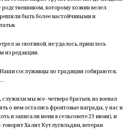
 с родственником, которому хозяин велел
ы решили быть более настойчивыми и
татьи.
мотрел за скотиной, не удалось, пришлось
м из редакции.
. Наши сослуживцы по традиции собираются,
л…
 служили мы все -четверо братьев, но воевал
ять о нем остались фронтовые награды, у нас и
оть и записали меня в сельсовете 23 июня), и
, - говорит Халит Кутлугильдин, ветеран