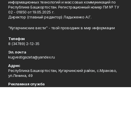
информационных технологий и массовых коммуникаций по
Республике Башкортостан. Регистрационный номер ПИ № ТУ
02 - 01850 от 19.05.2025 г.
Директор (главный редактор) Ладыженко А.Г.
"Кугарчинские вести" - твой проводник в мир информации
Телефон
8 (34789) 2-12-35
Эл. почта
kugvestigazeta@yandex.ru
Адрес
Республика Башкортостан, Кугарчинский район, с.Мраково,
ул.Ленина, 49
Рекламная служба
8 (34789) 2-11-85; Электронная почта: mrakovo-
reklama@rambler.ru
Сотрудничество
8 (34789) 2-11-85; Электронная почта: mrakovo-
reklama@rambler.ru
Отдел кадров
8 (34789) 2-11-77