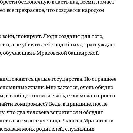
брести бесконечную власть над всеми ломает
т все прекрасное, что создается народом
о войн, шокирует. Люди созданы для того,
сии, а не убивать себе подобных», - рассуждает
во, обучающая в Мраковской башкирской
уничтожаются целые государства. Но страшнее
м неповинные жизни. Мне кажется, очень обидно
ы, и вообще, зачем воевать, если можно просто
найти компромисс? Ведь, в принципе, после
у, что два человека встретятся и обсудят
ет в своем эссе ученица 7 класса Мраковской
ассказам моих родителей, служивших