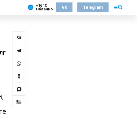
+16 °С
VK
Telegram
Облачно
лг
и,
те