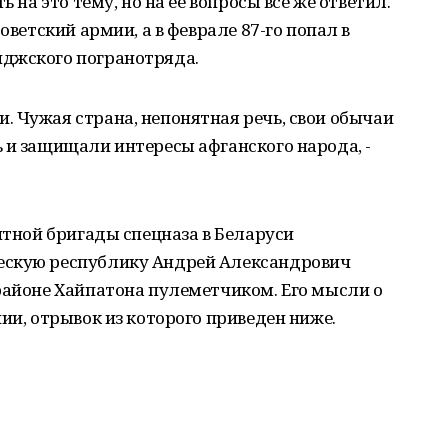
ь на это тему, но на ее вопросы все же ответил.
оветский армии, а в феврале 87-го попал в
джского погранотряда.
 Чужая страна, непонятная речь, свои обычаи
 и защищали интересы афганского народа, -
нтной бригады спецназа в Беларуси
ескую республику Андрей Александрович
районе Хайпатона пулеметчиком. Его мысли о
ии, отрывок из которого приведен ниже.