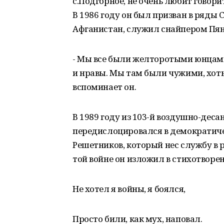
с.Подгорное, не очень любит говорит
В 1986 году он был призван в ряды С
Афганистан, служил снайпером Пян
- Мы все были желторотыми юнцами.
и нравы. Мы там были чужими, хоть
вспоминает он.
В 1989 году из 103-й воздушно-деса
передислоцировался в демократич
Решетников, который нес службу в 
той войне он изложил в стихотворен
Не хотел я войны, я боялся,
Просто били, как мух, наповал.