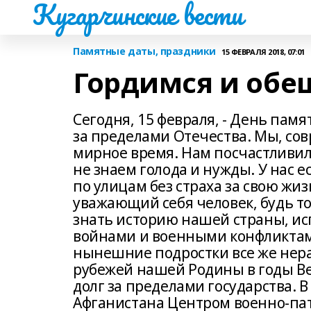
Кугарчинские вести
Памятные даты, праздники
15 ФЕВРАЛЯ 2018, 07:01
Гордимся и обе
Сегодня, 15 февраля, - День пам
за пределами Отечества. Мы, со
мирное время. Нам посчастливил
не знаем голода и нужды. У нас е
по улицам без страха за свою жи
уважающий себя человек, будь то
знать историю нашей страны, ис
войнами и военными конфликтами
нынешние подростки все же нера
рубежей нашей Родины в годы В
долг за пределами государства. 
Афганистана Центром военно-па