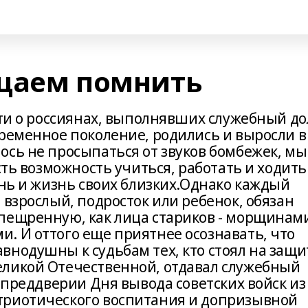
щаем помнить
яти о россиянах, выполнявших служебный до
временное поколение, родились и выросли в
ось не просыпаться от звуков бомбежек, мы
сть возможность учиться, работать и ходить
знь и жизнь своих близких.Однако каждый
 взрослый, подросток или ребенок, обязан
пещренную, как лица стариков - морщинам
. И оттого еще приятнее осознавать, что
внодушны к судьбам тех, кто стоял на защи
еликой Отечественной, отдавал служебный
В преддверии Дня вывода советских войск из
триотического воспитания и допризывной