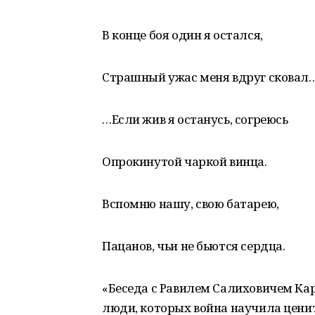
В конце боя один я остался,
Страшный ужас меня вдруг сковал
…Если жив я останусь, согреюсь
Опрокинутой чаркой винца.
Вспомню нашу, свою батарею,
Пацанов, чьи не бьются сердца.
«Беседа с Равилем Салиховичем Кар
люди, которых война научила ценит