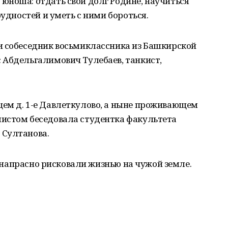
юноша: отдать свой долг Родине, научиться
рудностей и уметь с ними бороться.
и собеседник восьмиклассника из Башкирской
 Абдельгалимович Тулебаев, танкист,
ем д. 1-е Давлеткулово, а ныне проживающем
истом беседовала студентка факультета
 Султанова.
не напрасно рисковали жизнью на чужой земле.