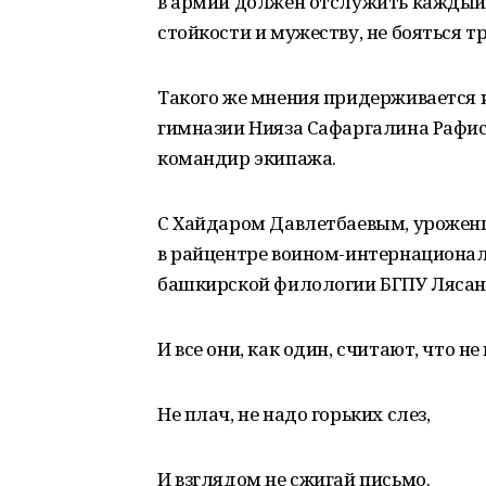
в армии должен отслужить каждый 
стойкости и мужеству, не бояться т
Такого же мнения придерживается 
гимназии Нияза Сафаргалина Рафис
командир экипажа.
С Хайдаром Давлетбаевым, уроженц
в райцентре воином-интернационал
башкирской филологии БГПУ Лясан
И все они, как один, считают, что 
Не плач, не надо горьких слез,
И взглядом не сжигай письмо.