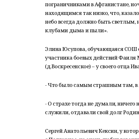
пограничниками в Афганистане, но
находящимся так низко, что, казало
небо всегда должно быть светлым, 
клубами дыма и пыли».
Элина Юсупова, обучающаяся СОШ с.
участника боевых действий Фаиля
(д.Воскресенское) – у своего отца И
- Что было самым страшным там, в 
- О страхе тогда не думали, ничего н
служили, отдавали свой долг Родин
Сергей Анатольевич Кексин, у кото