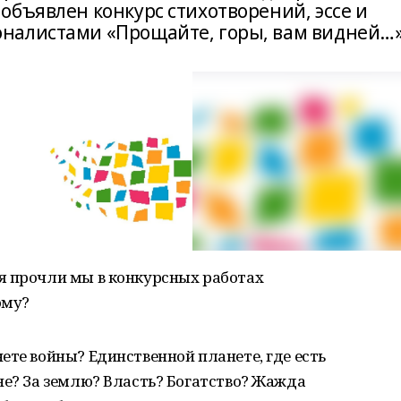
объявлен конкурс стихотворений, эссе и
налистами «Прощайте, горы, вам видней…»
я прочли мы в конкурсных работах
ому?
ете войны? Единственной планете, где есть
не? За землю? Власть? Богатство? Жажда