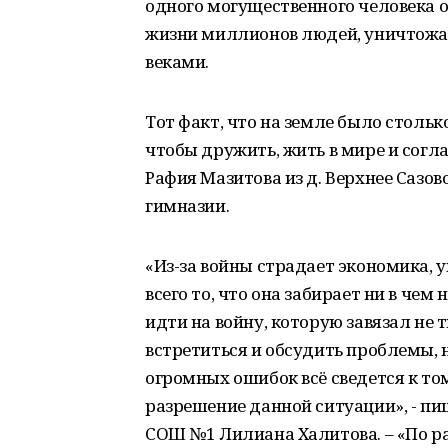
одного могущественного человека о
жизни миллионов людей, уничтожае
веками.
Тот факт, что на земле было стольк
чтобы дружить, жить в мире и согла
Рафия Мазитова из д. Верхнее Сазо
гимназии.
«Из-за войны страдает экономика, 
всего то, что она забирает ни в че
идти на войну, которую завязал не т
встретиться и обсудить проблемы, 
огромных ошибок всё сведется к том
разрешение данной ситуации», - пиш
СОШ №1 Лилиана Халитова. – «По р