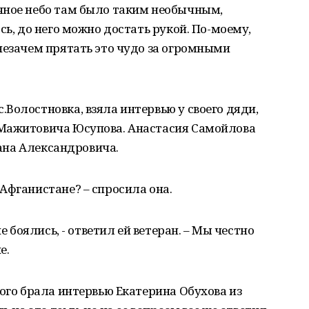
чное небо там было таким необычным,
сь, до него можно достать рукой. По-моему,
незачем прятать это чудо за огромными
Волостновка, взяла интервью у своего дяди,
 Мажитовича Юсупова. Анастасия Самойлова
вана Александровича.
Афганистане? – спросила она.
е боялись, - ответил ей ветеран. – Мы честно
е.
рого брала интервью Екатерина Обухова из