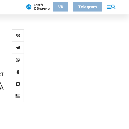
+19 °С
VK
Telegram
Облачно
ет
Д
ИА