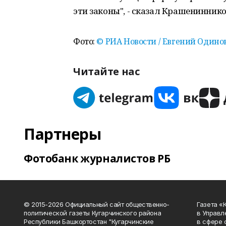
эти законы", - сказал Крашенинник
Фото:
© РИА Новости / Евгений Одино
Читайте нас
Партнеры
Фотобанк журналистов РБ
© 2015-2026 Официальный сайт общественно-
Газета «
политической газеты Кугарчинского района
в Управл
Республики Башкортостан "Кугарчинские
в сфере 