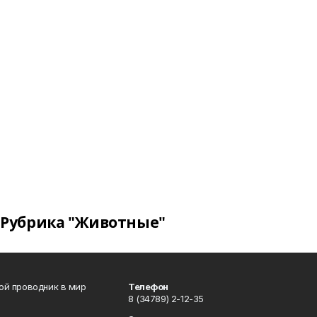
Рубрика "Животные"
вой проводник в мир
Телефон
8 (34789) 2-12-35