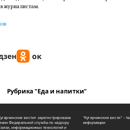
ов журналистам.
ков
Рубрика "Еда и напитки"
Кугарчинские вести» зарегистрирована
"Кугарчинские вести" - т
ении Федеральной службы по надзору
информации
связи, информационных технологий и