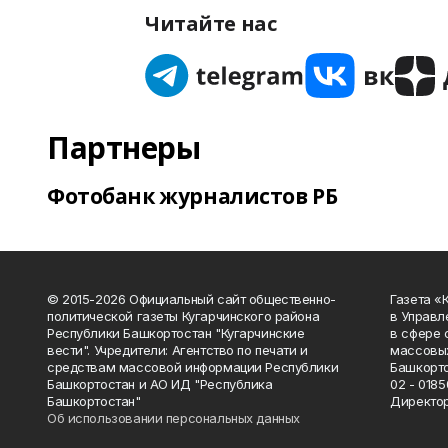
Читайте нас
Партнеры
Фотобанк журналистов РБ
© 2015-2026 Официальный сайт общественно-
Газета «
политической газеты Кугарчинского района
в Управл
Республики Башкортостан "Кугарчинские
в сфере 
вести". Учредители: Агентство по печати и
массовых
средствам массовой информации Республики
Башкорто
Башкортостан и АО ИД "Республика
02 - 0185
Башкортостан"
Директор
Об использовании персональных данных