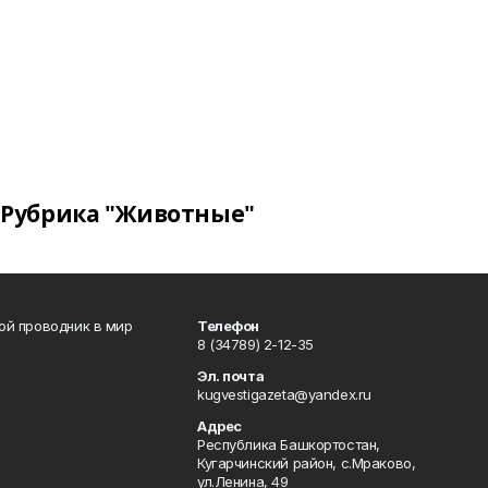
Рубрика "Животные"
вой проводник в мир
Телефон
8 (34789) 2-12-35
Эл. почта
kugvestigazeta@yandex.ru
Адрес
Республика Башкортостан,
Кугарчинский район, с.Мраково,
ул.Ленина, 49