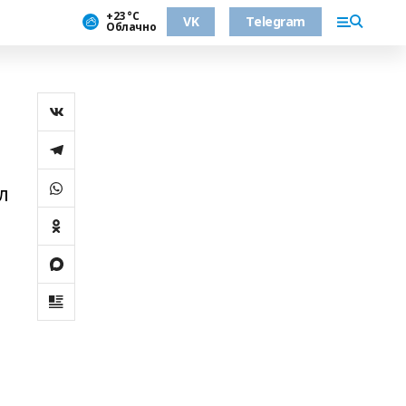
+23 °С
VK
Telegram
Облачно
л