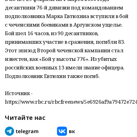
десантники 76-й дивизии под командованием
подполковника Марка Евтюхина вступили в бой
с чеченскими боевиками в Аргунском ущелье.
Бой шел 16 часов, из 90 десантников,
принимавших участие в сражении, погибли 83.
Этот эпизод Второй чеченской кампании стал
известен, как «Бой у высоты 776». Из убитых
российских военных 13 имели звание офицера.
Подполковник Евтюхин также погиб.
Источник -
https://www.rbc.ru/rbcfreenews/5e6926af9a79472e72
Читайте нас