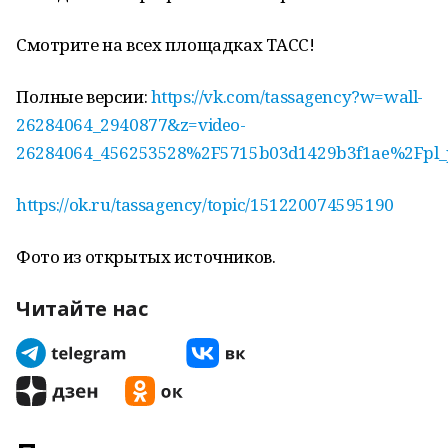
Смотрите на всех площадках ТАСС!
Полные версии:
https://vk.com/tassagency?w=wall-
26284064_2940877&z=video-
26284064_456253528%2F5715b03d1429b3f1ae%2Fpl_p
https://ok.ru/tassagency/topic/151220074595190
Фото из открытых источников.
Читайте нас