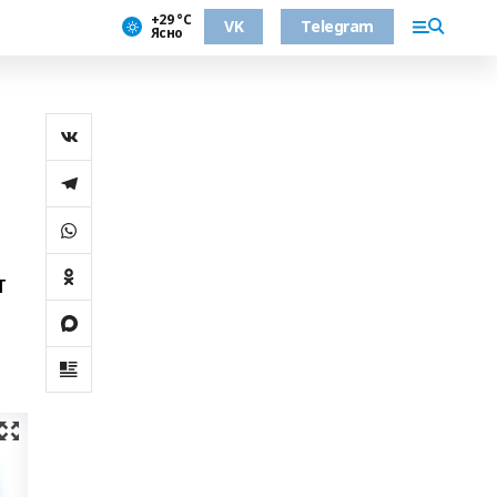
+29 °С
VK
Telegram
Ясно
т