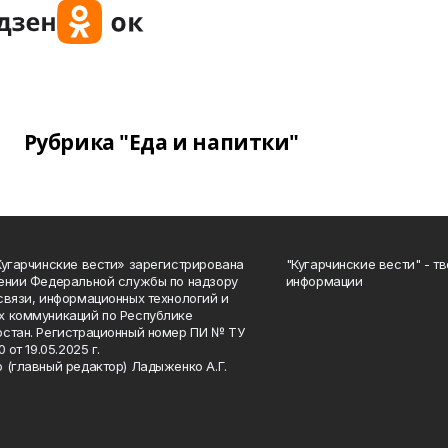
Рубрика "Еда и напитки"
Кугарчинские вести» зарегистрирована
"Кугарчинские вести" - т
ении Федеральной службы по надзору
информации
связи, информационных технологий и
 коммуникаций по Республике
стан. Регистрационный номер ПИ № ТУ
0 от 19.05.2025 г.
 (главный редактор) Ладыженко А.Г.