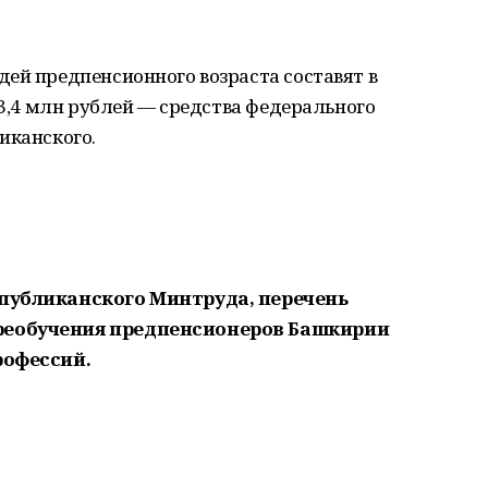
ей предпенсионного возраста составят в
03,4 млн рублей — средства федерального
иканского.
спубликанского Минтруда, перечень
реобучения предпенсионеров Башкирии
рофессий.