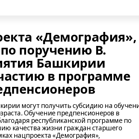
оекта «Демография»,
по поручению В.
иятия Башкирии
частию в программе
едпенсионеров
кирии могут получить субсидию на обучен
зраста. Обучение предпенсионеров в
 благодаря республиканской программе по
ию качества жизни граждан старшего
амках нацпроекта «Демография»,