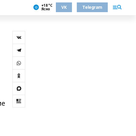
+18 °С
VK
Telegram
Ясно
ие