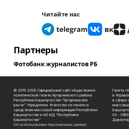
Читайте нас
Партнеры
Фотобанк журналистов РБ
© 2015-2026 Официальный сайт общественно-
Газета «
политической газеты Кугарчинского района
в Управл
Республики Башкортостан "Кугарчинские
в сфере 
вести". Учредители: Агентство по печати и
массовых
средствам массовой информации Республики
Башкорто
Башкортостан и АО ИД "Республика
02 - 0185
Башкортостан"
Директор
Об использовании персональных данных