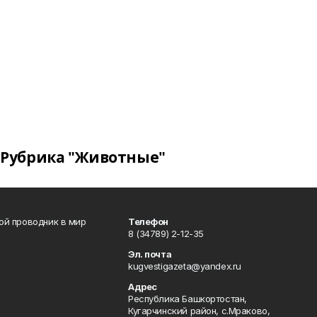
Рубрика "Животные"
вой проводник в мир
Телефон
8 (34789) 2-12-35
Эл. почта
kugvestigazeta@yandex.ru
Адрес
Республика Башкортостан,
Кугарчинский район, с.Мраково,