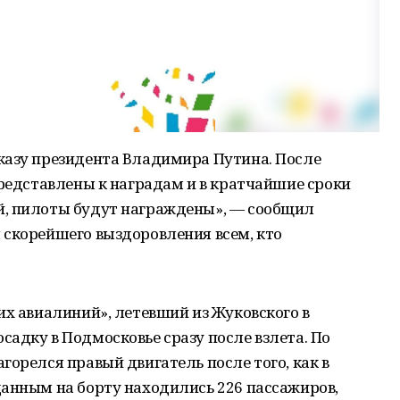
казу президента Владимира Путина. После
представлены к наградам и в кратчайшие сроки
й, пилоты будут награждены», — сообщил
 скорейшего выздоровления всем, кто
их авиалиний», летевший из Жуковского в
адку в Подмосковье сразу после взлета. По
горелся правый двигатель после того, как в
данным на борту находились 226 пассажиров,