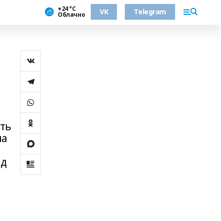
+24 °С
VK
Telegram
Облачно
ить
на
яд