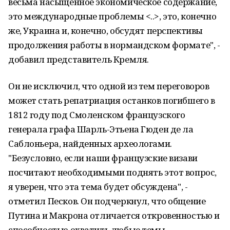
весьма насыщенное экономическое содержание,
это международные проблемы <..>, это, конечно
же, Украина и, конечно, обсудят перспективы
продолжения работы в нормандском формате", -
добавил представитель Кремля.
Он не исключил, что одной из тем переговоров
может стать репатриация останков погибшего в
1812 году под Смоленском французского
генерала графа Шарль-Этьена Гюден де ла
Саблоньера, найденных археологами.
"Безусловно, если наши французские визави
посчитают необходимыми поднять этот вопрос,
я уверен, что эта тема будет обсуждена", -
отметил Песков. Он подчеркнул, что общение
Путина и Макрона отличается откровенностью и
способностью охватить любые темы.