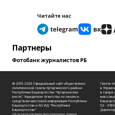
Читайте нас
Партнеры
Фотобанк журналистов РБ
© 2015-2026 Официальный сайт общественно-
Газета «
политической газеты Кугарчинского района
в Управл
Республики Башкортостан "Кугарчинские
в сфере 
вести". Учредители: Агентство по печати и
массовых
средствам массовой информации Республики
Башкорто
Башкортостан и АО ИД "Республика
02 - 0185
Башкортостан"
Директор
Об использовании персональных данных