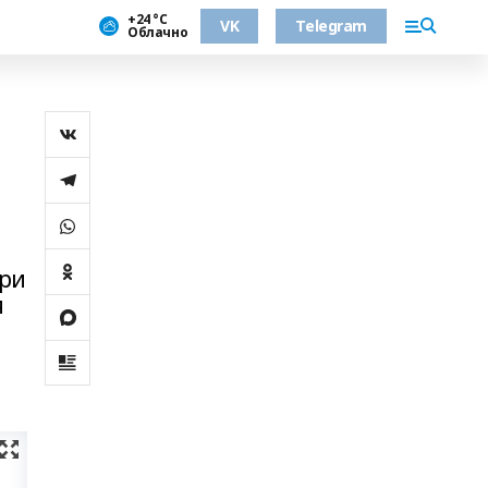
+24 °С
VK
Telegram
Облачно
при
я