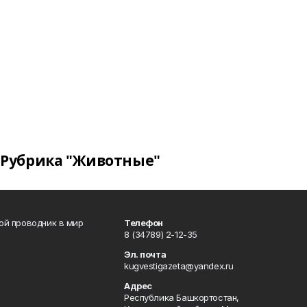
Рубрика "Животные"
вой проводник в мир
Телефон
8 (34789) 2-12-35
Эл. почта
kugvestigazeta@yandex.ru
Адрес
Республика Башкортостан,