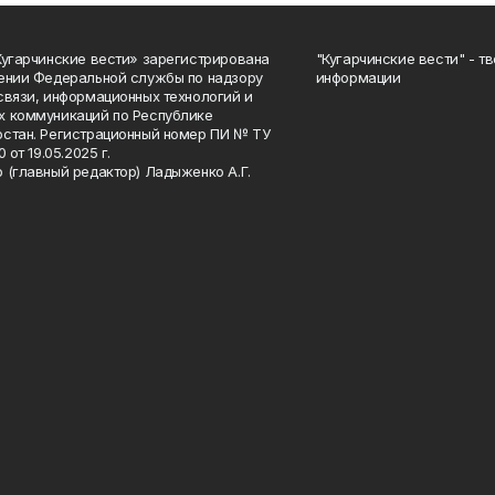
Кугарчинские вести» зарегистрирована
"Кугарчинские вести" - т
ении Федеральной службы по надзору
информации
связи, информационных технологий и
 коммуникаций по Республике
стан. Регистрационный номер ПИ № ТУ
0 от 19.05.2025 г.
 (главный редактор) Ладыженко А.Г.