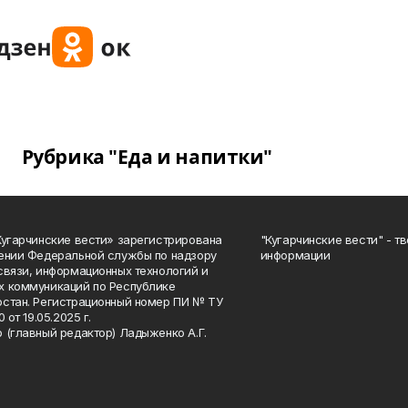
Рубрика "Еда и напитки"
Кугарчинские вести» зарегистрирована
"Кугарчинские вести" - т
ении Федеральной службы по надзору
информации
связи, информационных технологий и
 коммуникаций по Республике
стан. Регистрационный номер ПИ № ТУ
0 от 19.05.2025 г.
 (главный редактор) Ладыженко А.Г.