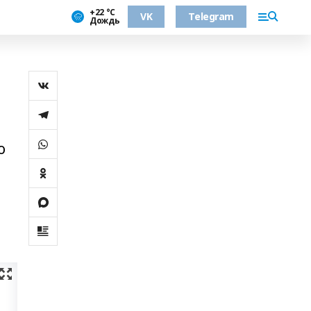
+22 °С
VK
Telegram
Дождь
о