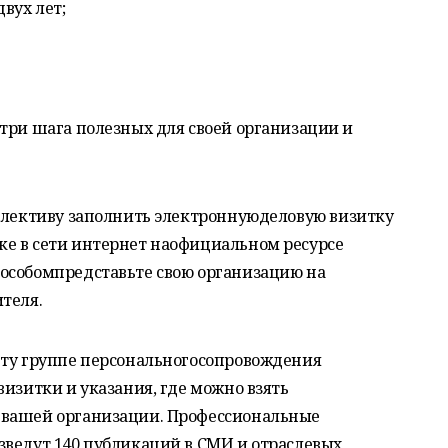
вух лет;
три шага полезных для своей организации и
ллективу заполнить электроннуюделовую визитку
е в сети интернет наофициальном ресурсе
особомпредставьте свою организацию на
теля.
ту группе персональногосопровождения
визитки и указания, где можно взять
 вашей организации. Профессиональные
зведут 140 публикаций в СМИ и отраслевых