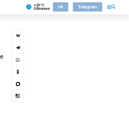
+23 °С
VK
Telegram
Облачно
ые