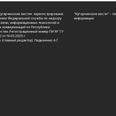
Кугарчинские вести» зарегистрирована
"Кугарчинские вести" - т
ении Федеральной службы по надзору
информации
связи, информационных технологий и
 коммуникаций по Республике
стан. Регистрационный номер ПИ № ТУ
0 от 19.05.2025 г.
 (главный редактор) Ладыженко А.Г.