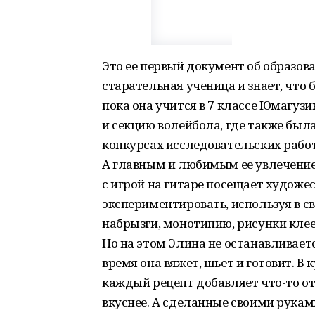
Это ее первый документ об образова
старательная ученица и знает, что 
пока она учится в 7 классе Юмагуз
и секцию волейбола, где также была
конкурсах исследовательских работ
А главным и любимым ее увлечение
с игрой на гитаре посещает худож
экспериментировать, используя в с
набрызги, монотипию, рисунки клеем
Но на этом Элина не останавливается
время она вяжет, шьет и готовит. В
каждый рецепт добавляет что-то от
вкуснее. А сделанные своими рука