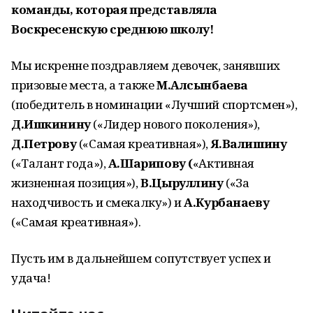
команды, которая представляла
Воскресенскую среднюю школу!
Мы искренне поздравляем девочек, занявших
призовые места, а также
М.Алсынбаева
(победитель в номинации «Лучший спортсмен»),
Д.Ишкинину
(«Лидер нового поколения»),
Д.Петрову
(«Самая креативная»),
Я.Валишину
(«Талант года»),
А.Шарипову (
«Активная
жизненная позиция»),
В.Цыруллину
(«За
находчивость и смекалку») и
А.Курбанаеву
(«Самая креативная»).
Пусть им в дальнейшем сопутствует успех и
удача!