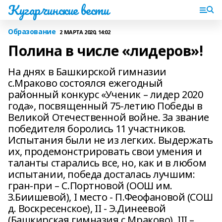
Кугарчинские вести
Образование
2 МАРТА 2020, 14:02
Полина в числе «лидеров»!
На днях в Башкирской гимназии
с.Мраково состоялся ежегодный
районный конкурс «Ученик – лидер 2020
года», посвященный 75-летию Победы в
Великой Отечественной войне. За звание
победителя боролись 11 участников.
Испытания были не из легких. Выдержать
их, продемонстрировать свои умения и
таланты старались все, но, как и в любом
испытании, победа досталась лучшим:
гран-при – С.Портновой (ООШ им.
З.Биишевой), I место - П.Феофановой (СОШ
д. Воскресенское), II - Э.Динеевой
(Башкирская гимназия с.Мраково), III –