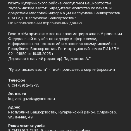
газеты Кугарчинского района Республики Башкортостан
"Кугарчинские вести". Учредители: Агентство по печати и
средствам массовой информации Республики Башкортостан
и АО ИД "Республика Башкортостан"
Об использовании персональных данных
Газета «Кугарчинские вести» зарегистрирована в Управлении
Федеральной службы по надзору в сфере связи,
информационных технологий и массовых коммуникаций по
Республике Башкортостан. Регистрационный номер ПИ № ТУ
02 - 01850 от 19.05.2025 г.
Директор (главный редактор) Ладыженко А.Г.
"Кугарчинские вести" - твой проводник в мир информации
Телефон
8 (34789) 2-12-35
Эл. почта
kugvestigazeta@yandex.ru
Адрес
Республика Башкортостан, Кугарчинский район, с.Мраково,
ул.Ленина, 49
Рекламная служба
8 (34789) 2-11-85; Электронная почта: mrakovo-