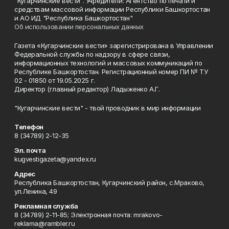
"Кугарчинские вести". Учредители: Агентство по печати и
средствам массовой информации Республики Башкортостан
и АО ИД "Республика Башкортостан"
Об использовании персональных данных
Газета «Кугарчинские вести» зарегистрирована в Управлении
Федеральной службы по надзору в сфере связи,
информационных технологий и массовых коммуникаций по
Республике Башкортостан. Регистрационный номер ПИ № ТУ
02 - 01850 от 19.05.2025 г.
Директор (главный редактор) Ладыженко А.Г.
"Кугарчинские вести" - твой проводник в мир информации
Телефон
8 (34789) 2-12-35
Эл. почта
kugvestigazeta@yandex.ru
Адрес
Республика Башкортостан, Кугарчинский район, с.Мраково,
ул.Ленина, 49
Рекламная служба
8 (34789) 2-11-85; Электронная почта: mrakovo-
reklama@rambler.ru