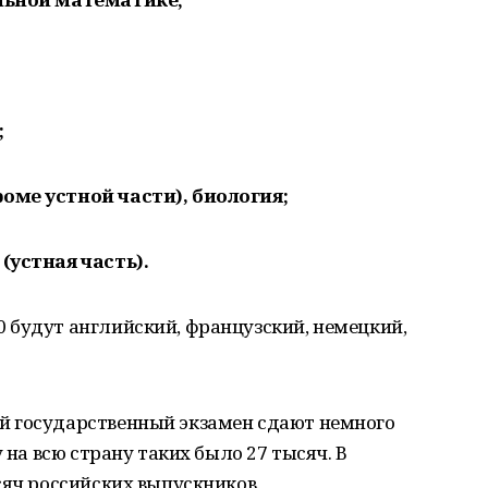
;
оме устной части), биология;
(устная часть).
 будут английский, французский, немецкий,
й государственный экзамен сдают немного
 на всю страну таких было 27 тысяч. В
сяч российских выпускников.