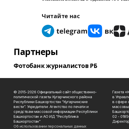
Читайте нас
Партнеры
Фотобанк журналистов РБ
© 2015-2026 Официальный сайт общественно-
Газета «
политической газеты Кугарчинского района
в Управл
Республики Башкортостан "Кугарчинские
в сфере 
вести". Учредители: Агентство по печати и
массовых
средствам массовой информации Республики
Башкорто
Башкортостан и АО ИД "Республика
02 - 0185
Башкортостан"
Директор
Об использовании персональных данных