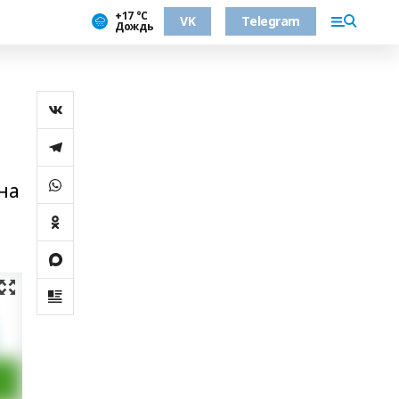
+17 °С
VK
Telegram
Дождь
на