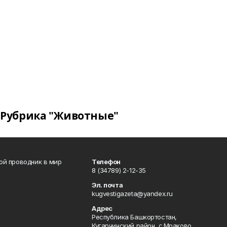
Рубрика "Животные"
вой проводник в мир
Телефон
8 (34789) 2-12-35
Эл. почта
kugvestigazeta@yandex.ru
Адрес
Республика Башкортостан,
Кугарчинский район, с.Мраково,