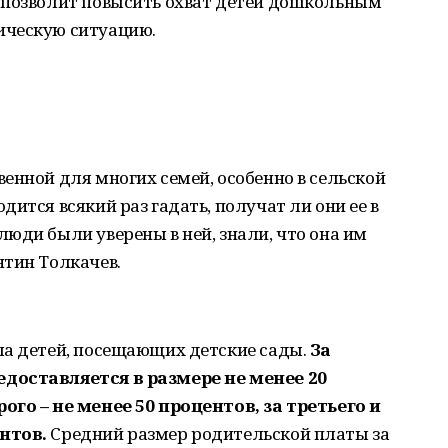
 позволит повысить охват детей дошкольным
ическую ситуацию.
енной для многих семей, особенно в сельской
ится всякий раз гадать, получат ли они ее в
юди были уверены в ней, знали, что она им
нтин Толкачев.
ла детей, посещающих детские сады.
За
доставляется в размере не менее 20
ого – не менее 50 процентов, за третьего и
ентов.
Средний размер родительской платы за