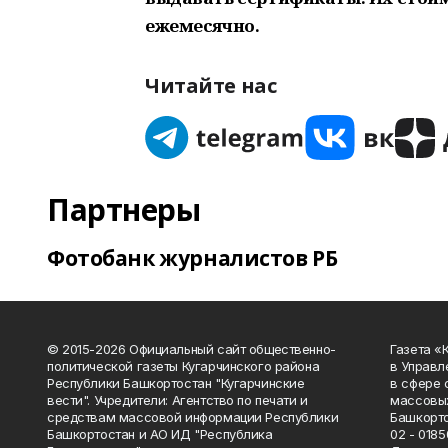
ежемесячно.
Читайте нас
Партнеры
Фотобанк журналистов РБ
© 2015-2026 Официальный сайт общественно-
Газета «
политической газеты Кугарчинского района
в Управл
Республики Башкортостан "Кугарчинские
в сфере 
вести". Учредители: Агентство по печати и
массовых
средствам массовой информации Республики
Башкорто
Башкортостан и АО ИД "Республика
02 - 0185