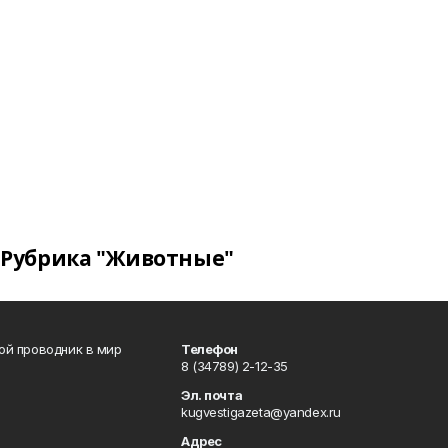
Рубрика "Животные"
вой проводник в мир
Телефон
8 (34789) 2-12-35
Эл. почта
kugvestigazeta@yandex.ru
Адрес