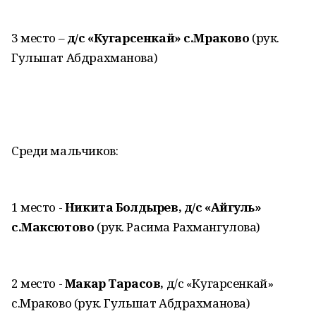
3 место –
д/с «Кугарсенкай» с.Мраково
(рук.
Гульшат Абдрахманова)
Среди мальчиков:
1 место -
Никита Болдырев, д/с «Айгуль»
с.Максютово
(рук. Расима Рахмангулова)
2 место -
Макар Тарасов,
д/с «Кугарсенкай»
с.Мраково (рук. Гульшат Абдрахманова)