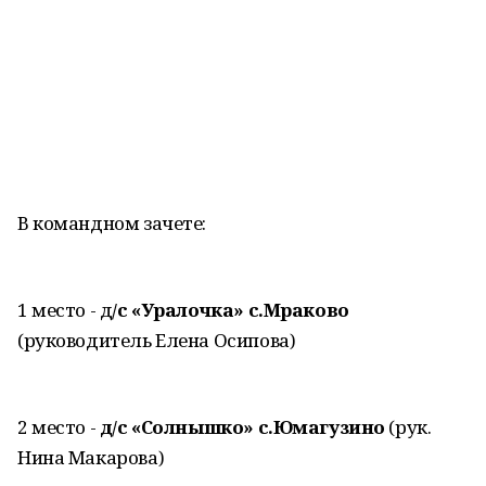
В командном зачете:
1 место - д
/с «Уралочка» с.Мраково
(руководитель Елена Осипова)
2 место -
д/с «Солнышко» с.Юмагузино
(рук.
Нина Макарова)