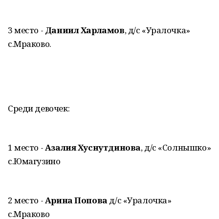
3 место -
Даниил Харламов
, д/с «Уралочка»
с.Мраково.
Среди девочек:
1 место -
Азалия Хуснутдинова
, д/с «Солнышко»
с.Юмагузино
2 место -
Арина Попова
д/с «Уралочка»
с.Мраково