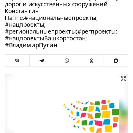
дорог и искусственных сооружений
Константин
Паппе.#национальныепроекты;
#нацпроекты;
#региональныепроекты;#регпроекты;
#нацпроектыБашкортостан;
#ВладимирПутин