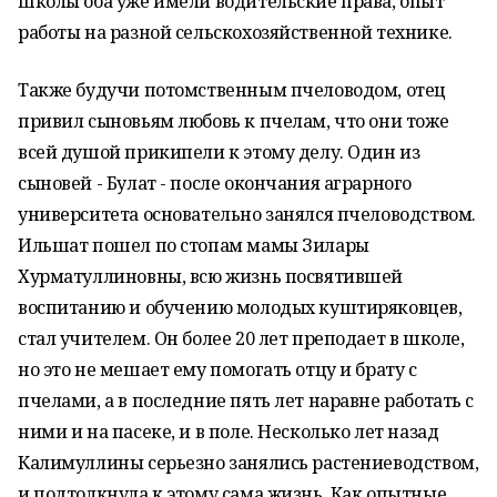
школы оба уже имели водительские права, опыт
работы на разной сельскохозяйственной технике.
Также будучи потомственным пчеловодом, отец
привил сыновьям любовь к пчелам, что они тоже
всей душой прикипели к этому делу. Один из
сыновей - Булат - после окончания аграрного
университета основательно занялся пчеловодством.
Ильшат пошел по стопам мамы Зилары
Хурматуллиновны, всю жизнь посвятившей
воспитанию и обучению молодых куштиряковцев,
стал учителем. Он более 20 лет преподает в школе,
но это не мешает ему помогать отцу и брату с
пчелами, а в последние пять лет наравне работать с
ними и на пасеке, и в поле. Несколько лет назад
Калимуллины серьезно занялись растениеводством,
и подтолкнула к этому сама жизнь. Как опытные