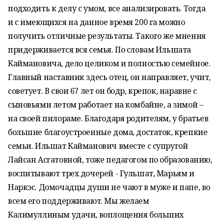
подходить к делу с умом, все анализировать. Тогда
и с имеющихся на данное время 200 га можно
получить отличные результаты. Такого же мнения
придерживается вся семья. По словам Ильшата
Каймановича, дело целиком и полностью семейное.
Главный наставник здесь отец, он направляет, учит,
советует. В свои 67 лет он бодр, крепок, наравне с
сыновьями летом работает на комбайне, а зимой –
на своей пилораме. Благодаря родителям, у братьев
большие благоустроенные дома, достаток, крепкие
семьи. Ильшат Кайманович вместе с супругой
Лайсан Асгатовной, тоже педагогом по образованию,
воспитывают трех дочерей - Гульшат, Марьям и
Наркэс. Домочадцы души не чают в муже и папе, во
всем его поддерживают. Мы желаем
Калимуллиным удачи, воплощения больших