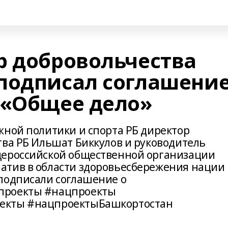
р добровольчества
подписал соглашени
 «Общее дело»
жной политики и спорта РБ директор
тва РБ Ильшат Биккулов и руководитель
щероссийской общественной организации
атив в области здоровьесбережения нации
подписали соглашение о
проекты #нацпроекты
екты #нацпроектыБашкортостан