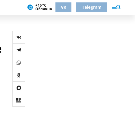
+16 °С
VK
Telegram
Облачно
е