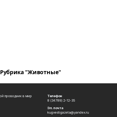
Рубрика "Животные"
вой проводник в мир
Телефон
8 (34789) 2-12-35
Эл. почта
kugvestigazeta@yandex.ru