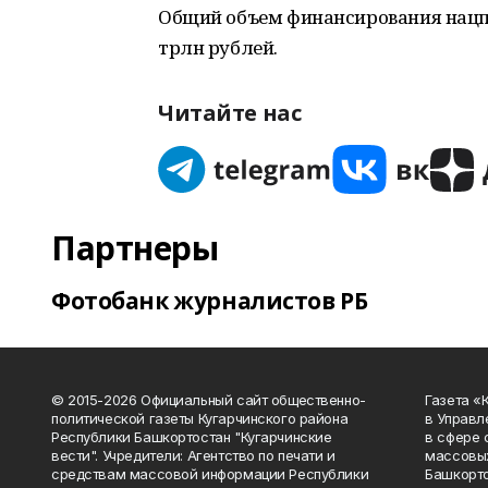
Общий объем финансирования нацпр
трлн рублей.
Читайте нас
Партнеры
Фотобанк журналистов РБ
© 2015-2026 Официальный сайт общественно-
Газета «
политической газеты Кугарчинского района
в Управл
Республики Башкортостан "Кугарчинские
в сфере 
вести". Учредители: Агентство по печати и
массовых
средствам массовой информации Республики
Башкорто