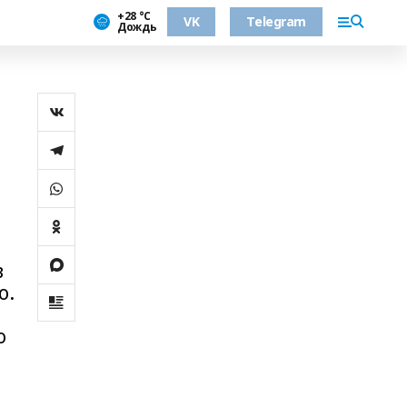
+28 °С
VK
Telegram
Дождь
в
о.
о