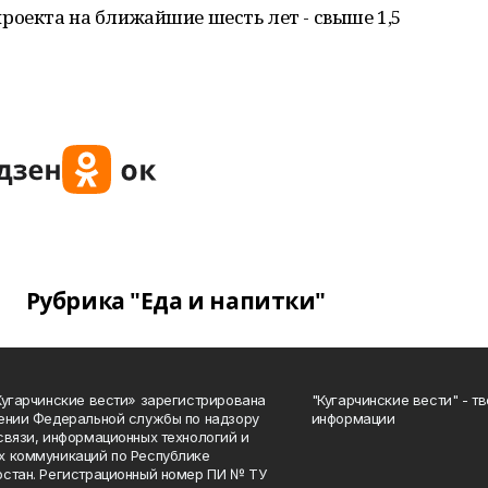
оекта на ближайшие шесть лет - свыше 1,5
Рубрика "Еда и напитки"
Кугарчинские вести» зарегистрирована
"Кугарчинские вести" - т
ении Федеральной службы по надзору
информации
связи, информационных технологий и
 коммуникаций по Республике
стан. Регистрационный номер ПИ № ТУ