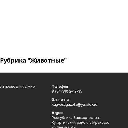
Рубрика "Животные"
вой проводник в мир
Телефон
8 (34789) 2-12-35
Эл. почта
kugvestigazeta@yandex.ru
Адрес
Республика Башкортостан,
Кугарчинский район, с.Мраково,
ул.Ленина, 49