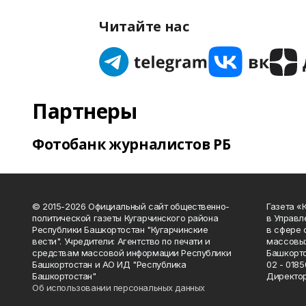
Читайте нас
Партнеры
Фотобанк журналистов РБ
© 2015-2026 Официальный сайт общественно-
Газета «
политической газеты Кугарчинского района
в Управл
Республики Башкортостан "Кугарчинские
в сфере 
вести". Учредители: Агентство по печати и
массовых
средствам массовой информации Республики
Башкорто
Башкортостан и АО ИД "Республика
02 - 0185
Башкортостан"
Директор
Об использовании персональных данных