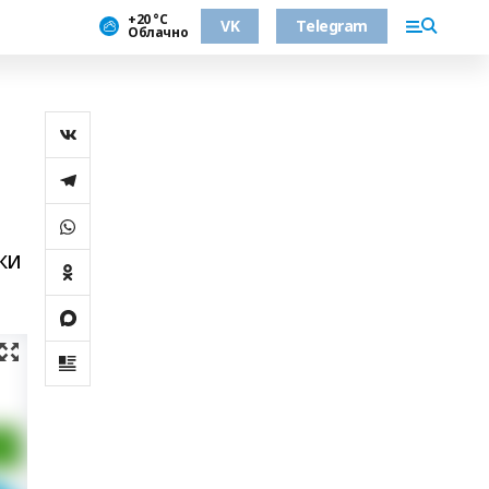
+20 °С
VK
Telegram
Облачно
ки