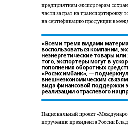
предприятиям-экспортерам сохраня
части затрат на транспортировку т
на сертификацию продукции в меж
«Всеми тремя видами матери
воспользоваться компании, э
неэнергетические товары или
того, экспортеры могут в уск
пополнения оборотных средств
«Росэксимбанк», — подчеркну
внешнеэкономическим связям 
вида финансовой поддержки э
реализации отраслевого нацпр
Национальный проект «Международн
поручению президента России Вла