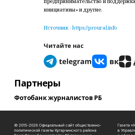
предпринимательство и поддержк
инициативы» и другие.
Источник - https://proural.info
Читайте нас
Партнеры
Фотобанк журналистов РБ
© 2015-2026 Официальный сайт общественно-
Газета «
политической газеты Кугарчинского района
в Управл