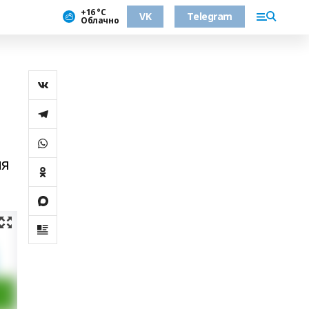
+16 °С
VK
Telegram
Облачно
ия