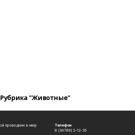
Рубрика "Животные"
вой проводник в мир
Телефон
8 (34789) 2-12-35