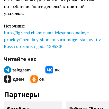
потребления более дешевой вторичной
упаковки.
Источник:
https://iglvesti.rbsmi.ru/articles/natsionalnye-
proekty/Razdelniy-sbor-musora-moget-startovat-v-
Rossii-do-kontsa-goda-139580/
Читайте нас
Партнеры
Фотобанк
Рубрика "Еда и