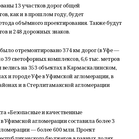
ваны 13 участков дорог общей
ов, как и в прошлом году, будет
тода объёмного проектирования. Также будут
ов и 248 дорожных знаков.
а было отремонтировано 374 км дорог (в Уфе —
но 39 светофорных комплексов, 6,6 тыс. метров
 велись на 353 объектах в Кармаскалинском,
х и городе Уфе в Уфимской агломерации, в
йонах и в Стерлитамакской агломерации
та «Безопасные и качественные
 в Уфимской агломерации составила более 3
гломерации — более 600 млн. Проект
республиканского бюджетов в равных долях.