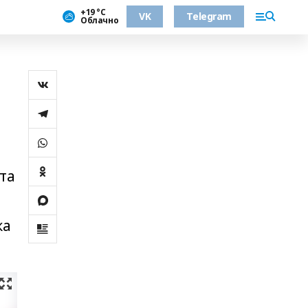
+19 °С
VK
Telegram
Облачно
та
ка