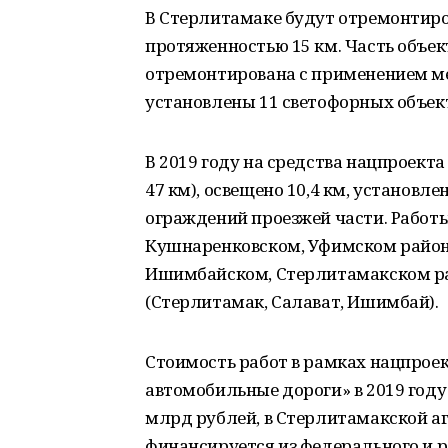
В Стерлитамаке будут отремонтиро
протяженностью 15 км. Часть объект
отремонтирована с применением ме
установлены 11 светофорных объект
В 2019 году на средства нацпроект
47 км), освещено 10,4 км, установле
ограждений проезжей части. Работы
Кушнаренковском, Уфимском района
Ишимбайском, Стерлитамакском ра
(Стерлитамак, Салават, Ишимбай).
Стоимость работ в рамках нацпроек
автомобильные дороги» в 2019 году
млрд рублей, в Стерлитамакской а
финансируется из федерального и 