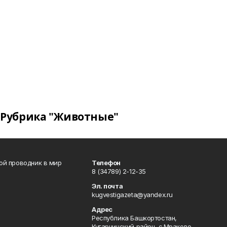
Рубрика "Животные"
вой проводник в мир
Телефон
8 (34789) 2-12-35
Эл. почта
kugvestigazeta@yandex.ru
Адрес
Республика Башкортостан,
Кугарчинский район, с.Мраково,