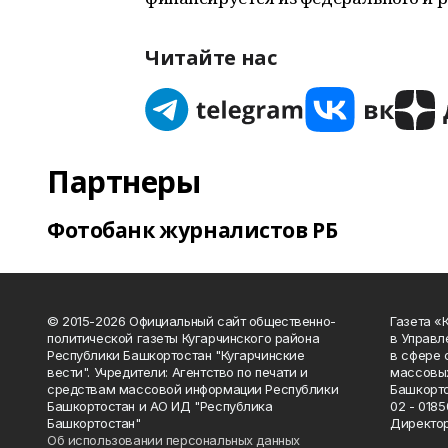
Читайте нас
Партнеры
Фотобанк журналистов РБ
© 2015-2026 Официальный сайт общественно-
Газета «
политической газеты Кугарчинского района
в Управл
Республики Башкортостан "Кугарчинские
в сфере 
вести". Учредители: Агентство по печати и
массовых
средствам массовой информации Республики
Башкорто
Башкортостан и АО ИД "Республика
02 - 0185
Башкортостан"
Директор
Об использовании персональных данных