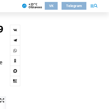
+23 °С
VK
Telegram
Облачно
9
е