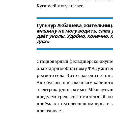
Кугарчей могут не все.
Гульнур Акбашева, жительница
машину не могу водить, сама у
даёт уколы. Удобно, конечно, 
дни».
Стационарный фельдшерско-акушер
благодаря мобильному ФАПу жители
родного села. В этот раз они не то
Автобус оснащён женским кабинет
электрокардиограммы. Мёрзнуть не
предусмотрена система тёплый пол
приёма в этом населенном пункте в
простаивает.