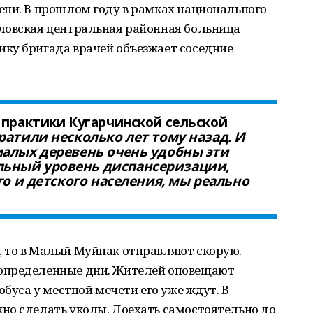
ени. В прошлом году в рамках национального
ловская центральная районная больница
ку бригада врачей объезжает соседние
 практики Кугарчинской сельской
ратили несколько лет тому назад. И
малых деревень очень удобны эти
ьный уровень диспансеризации,
го и детского населения, мы реально
 то в Малый Муйнак отправляют скорую.
определенные дни. Жителей оповещают
обуса у местной мечети его уже ждут. В
но сделать уколы. Доехать самостоятельно до