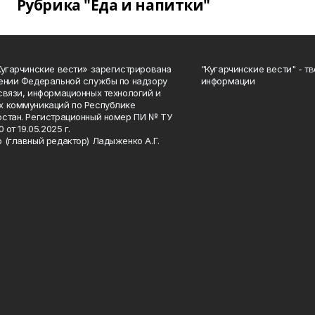
Рубрика "Еда и напитки"
Кугарчинские вести» зарегистрирована
"Кугарчинские вести" - т
ении Федеральной службы по надзору
информации
связи, информационных технологий и
 коммуникаций по Республике
стан. Регистрационный номер ПИ № ТУ
0 от 19.05.2025 г.
 (главный редактор) Ладыженко А.Г.