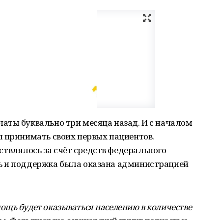
аты буквально три месяца назад. И с началом
л принимать своих первых пациентов.
влялось за счёт средств федерального
ь и поддержка была оказана администрацией
щь будет оказываться населению в количестве