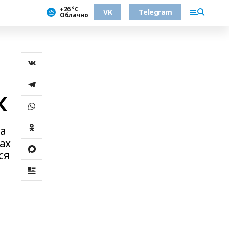
+26 °С
VK
Telegram
Облачно
К
на
ах
ся