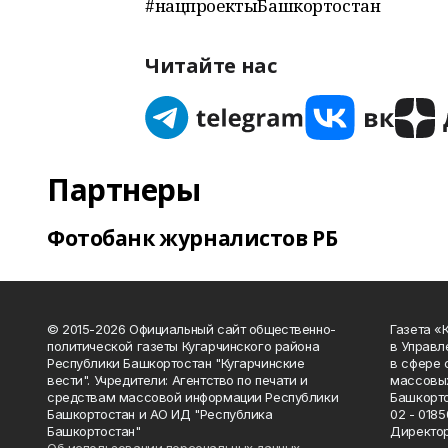
#нацпроектыБашкортостан
Читайте нас
Партнеры
Фотобанк журналистов РБ
© 2015-2026 Официальный сайт общественно-
Газета «
политической газеты Кугарчинского района
в Управл
Республики Башкортостан "Кугарчинские
в сфере 
вести". Учредители: Агентство по печати и
массовых
средствам массовой информации Республики
Башкорто
Башкортостан и АО ИД "Республика
02 - 0185
Башкортостан"
Директор