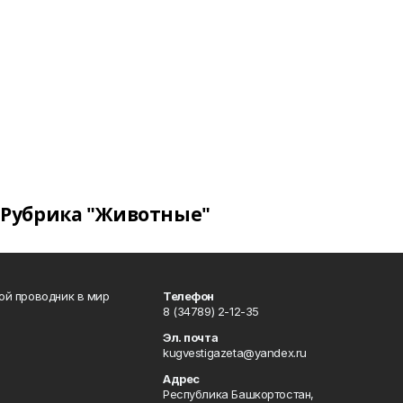
Рубрика "Животные"
вой проводник в мир
Телефон
8 (34789) 2-12-35
Эл. почта
kugvestigazeta@yandex.ru
Адрес
Республика Башкортостан,