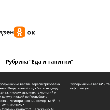
Рубрика "Еда и напитки"
Кугарчинские вести» зарегистрирована
"Кугарчинские вести" - т
ении Федеральной службы по надзору
информации
связи, информационных технологий и
 коммуникаций по Республике
стан. Регистрационный номер ПИ № ТУ
0 от 19.05.2025 г.
 (главный редактор) Ладыженко А.Г.