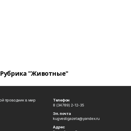
Рубрика "Животные"
вой проводник в мир
Телефон
8 (34789) 2-12-35
Эл. почта
kugvestigazeta@yandex.ru
Адрес