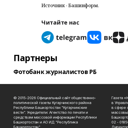
Источник - Башинформ.
Читайте нас
Партнеры
Фотобанк журналистов РБ
© 2015-2026 Официальный сайт общественно-
Газета «
политической газеты Кугарчинского района
в Управл
Республики Башкортостан "Кугарчинские
в сфере 
вести". Учредители: Агентство по печати и
массовых
средствам массовой информации Республики
Башкорто
Башкортостан и АО ИД "Республика
02 - 0185
Башкортостан"
Директор