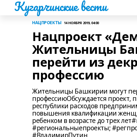
Кугарчинские вести
НАЦПРОЕКТЫ
14 НОЯБРЯ 2019, 04:00
Нацпроект «Дем
Жительницы Ба
перейти из дек
профессию
Жительницы Башкирии могут пер
профессиюОбсуждается проект,
республики расходов предприни
повышения квалификации женщин,
ребенком в возрасте до трех ле
#региональныепроекты; #регпр
#ВладимирПутин