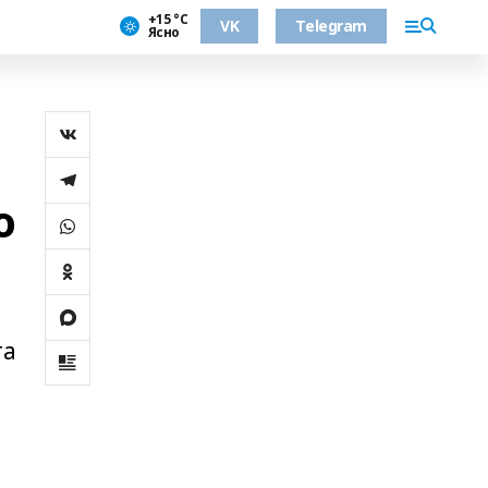
+15 °С
VK
Telegram
Ясно
ю
та