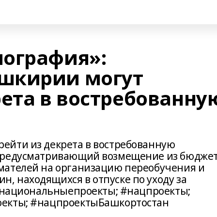
ография»:
шкирии могут
рета в востребованну
ейти из декрета в востребованную
 предусматривающий возмещение из бюдже
мателей на организацию переобучения и
 находящихся в отпуске по уходу за
т#национальныепроекты; #нацпроекты;
оекты; #нацпроектыБашкортостан