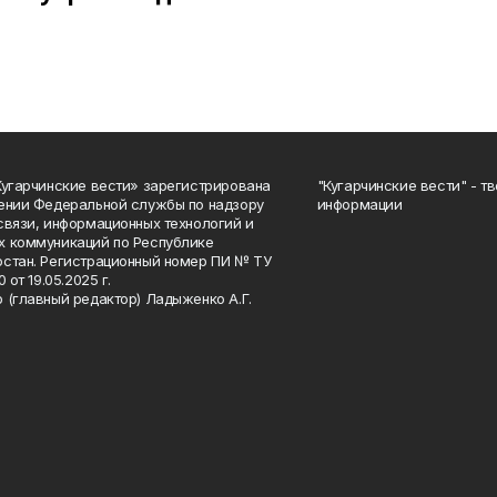
Кугарчинские вести» зарегистрирована
"Кугарчинские вести" - т
ении Федеральной службы по надзору
информации
связи, информационных технологий и
 коммуникаций по Республике
стан. Регистрационный номер ПИ № ТУ
0 от 19.05.2025 г.
 (главный редактор) Ладыженко А.Г.