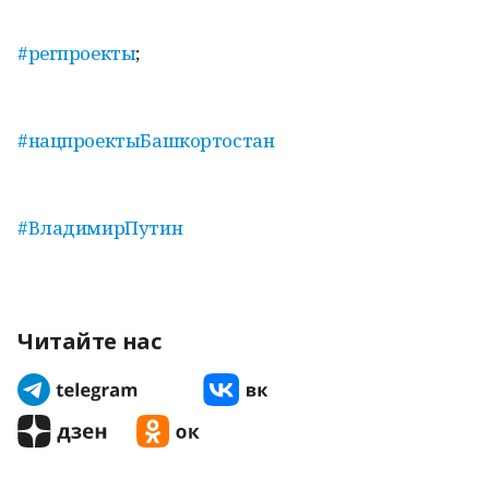
#регпроекты
;
#нацпроектыБашкортостан
#ВладимирПутин
Читайте нас