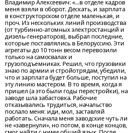
Владимир Алексеевич: «…в отделе кадров
меня взяли в оборот. Дескать, и зарплата
в конструкторском отделе маленькая, и
проч. Из нескольких линий производства
(от турбинно-атомных электростанций и
дизель-генераторов), выбрал последние,
которые поставлялись в Белоруссию. Эти
агрегаты до 10 тонн весом перевозили
только на самосвалах и
грузоподъемниках. Решил, что грузовики
знаю по армии и стройотрядам, убедили,
что и зарплата будет больше, поступил на
эту линию мастером. В то время, когда я
пришел (а это были годы перестройки), на
заводе шла забастовка. Рабочие
отказывались трудиться, начальство
послало меня: иди, мол, заставляй
работать. Сначала меня заводские чуть ли
не «завернули», но потом, в конце концов,
смог найти с ними общий язык. После