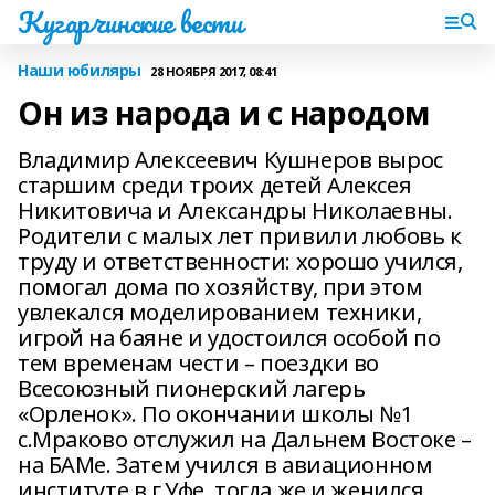
Кугарчинские вести
Наши юбиляры
28 НОЯБРЯ 2017, 08:41
Он из народа и с народом
Владимир Алексеевич Кушнеров вырос
старшим среди троих детей Алексея
Никитовича и Александры Николаевны.
Родители с малых лет привили любовь к
труду и ответственности: хорошо учился,
помогал дома по хозяйству, при этом
увлекался моделированием техники,
игрой на баяне и удостоился особой по
тем временам чести – поездки во
Всесоюзный пионерский лагерь
«Орленок». По окончании школы №1
с.Мраково отслужил на Дальнем Востоке –
на БАМе. Затем учился в авиационном
институте в г.Уфе, тогда же и женился.