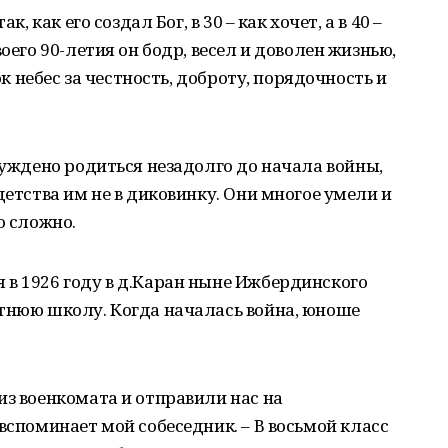
, как его создал Бог, в 30 – как хочет, а в 40 –
оего 90-летия он бодр, весел и доволен жизнью,
ок небес за честность, доброту, порядочность и
суждено родиться незадолго до начала войны,
детства им не в диковинку. Они многое умели и
о сложно.
 в 1926 году в д.Каран ныне Ижбердинского
етнюю школу. Когда началась война, юноше
из военкомата и отправили нас на
вспоминает мой собеседник. – В восьмой класс