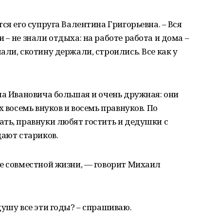
ся его супруга Валентина Григорьевна. – Вся
– не знали отдыха: на работе работа и дома –
ли, скотину держали, строились. Все как у
ла Ивановича большая и очень дружная: они
х восемь внуков и восемь правнуков. По
ть, правнуки любят гостить и дедушки с
щают стариков.
е совместной жизни, — говорит Михаил
душу все эти годы? – спрашиваю.