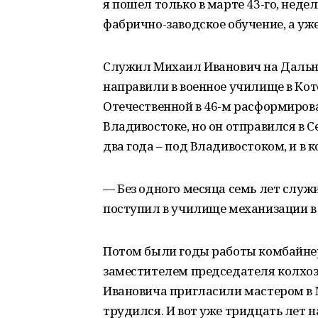
я пошел только в марте 43-го, нед
фабрично-заводское обучение, а уже
Служил Михаил Иванович на Дальнем
направили в военное училище в Кото
Отечественной в 46-м расформиров
Владивостоке, но он отправился в С
два года – под Владивостоком, и в 
— Без одного месяца семь лет служи
поступил в училище механизации в 
Потом были годы работы комбайне
заместителем председателя колхоза
Ивановича пригласили мастером в М
трудился. И вот уже тридцать лет 