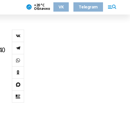
+20 °С
VK
Telegram
Облачно
40