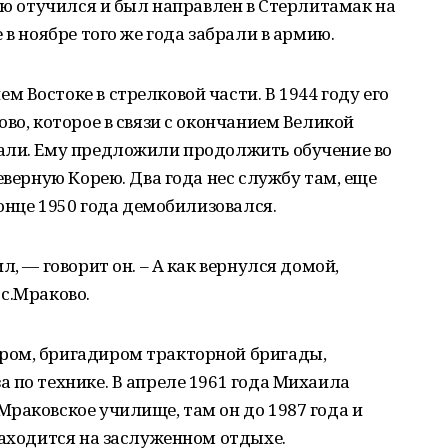
елю отучился и был направлен в Стерлитамак на
 в ноябре того же года забрали в армию.
 Востоке в стрелковой части. В 1944 году его
во, которое в связи с окончанием Великой
али. Ему предложили продолжить обучение во
еверную Корею. Два года нес службу там, еще
конце 1950 года демобилизовался.
л, — говорит он. – А как вернулся домой,
с.Мраково.
ром, бригадиром тракторной бригады,
 по технике. В апреле 1961 года Михаила
раковское училище, там он до 1987 года и
находится на заслуженном отдыхе.