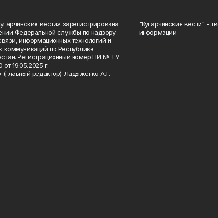
Кугарчинские вести» зарегистрирована
"Кугарчинские вести" - т
ении Федеральной службы по надзору
информации
связи, информационных технологий и
 коммуникаций по Республике
стан. Регистрационный номер ПИ № ТУ
0 от 19.05.2025 г.
 (главный редактор) Ладыженко А.Г.