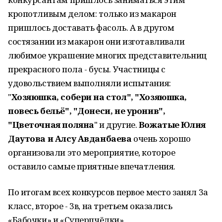
кропотливым делом: только из макарон
пришлось доставать фасоль. А в другом
состязании из макарон они изготавливали
любимое украшение многих представительниц
прекрасного пола - бусы. Участницы с
удовольствием выполняли испытания:
"
Хозяюшка, собери на стол", "Хозяюшка,
повесь бельё", "Донеси, не уронив",
"Цветочная поляна
" и другие.
Вожатые Юлия
Даутова и Алсу Авданбаева
очень хорошо
организовали это мероприятие, которое
оставило самые приятные впечатления.
По итогам всех конкурсов первое место занял 3а
класс, второе - 3в, на третьем оказались
«Бабочки» и «Суперпчёлки».