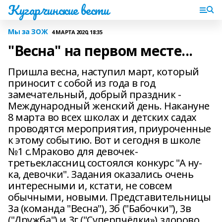
Кугарчинские вести
Мы за ЗОЖ
4 МАРТА 2020, 18:35
"Весна" на первом месте...
Пришла весна, наступил март, который
приносит с собой из года в год
замечательный, добрый праздник -
Международный женский день. Накануне
8 марта во всех школах и детских садах
проводятся мероприятия, приуроченные
к этому событию. Вот и сегодня в школе
№1 с.Мраково для девочек-
третьеклассниц состоялся конкурс "А ну-
ка, девочки". Задания оказались очень
интересными и, кстати, не совсем
обычными, новыми. Представительницы
3а (команда "Весна"), 3б ("Бабочки"), 3в
("Дружба") и 3г ("Суперпчёлки») здорово