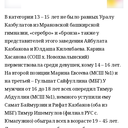
В категории 13 – 15 лет не было равных Уралу
Казбулатов из Мраковской башкирской
гимназии, «серебро» и «бронза» также у
представителей этого заведения Айбулата
Казбакова и Юлдаша Киленбаева. Карина
Хасанова (СОШ х. Новохвалынский)
первенствовала среди девушек, кому 14 – 16 лет.
На второй позиции Марина Евсеева (МСШ №1) и
на третьей – Гульшат Сайфуллина (МБГ).У
мужчин от 16 до 18 лет всех опередил Тимур
Абдуллин (МСШ №1), немного уступили ему
Самат Баймурзин и Рифат Казбаков (оба из
МБГ).Тимур Ишемгулов (филиал РУС с.
Юмагузино) обыграл всех в возрасте 19 – 45 лет.