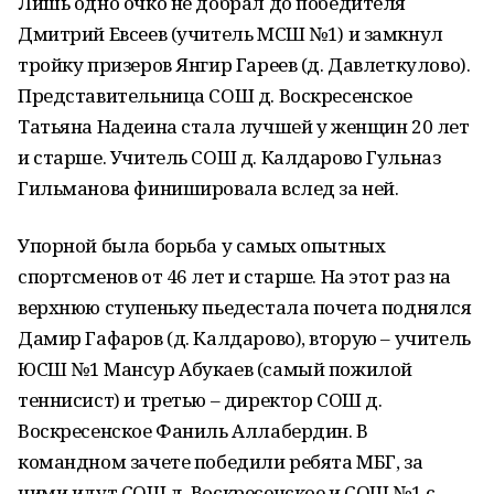
Лишь одно очко не добрал до победителя
Дмитрий Евсеев (учитель МСШ №1) и замкнул
тройку призеров Янгир Гареев (д. Давлеткулово).
Представительница СОШ д. Воскресенское
Татьяна Надеина стала лучшей у женщин 20 лет
и старше. Учитель СОШ д. Калдарово Гульназ
Гильманова финишировала вслед за ней.
Упорной была борьба у самых опытных
спортсменов от 46 лет и старше. На этот раз на
верхнюю ступеньку пьедестала почета поднялся
Дамир Гафаров (д. Калдарово), вторую – учитель
ЮСШ №1 Мансур Абукаев (самый пожилой
теннисист) и третью – директор СОШ д.
Воскресенское Фаниль Аллабердин. В
командном зачете победили ребята МБГ, за
ними идут СОШ д. Воскресенское и СОШ №1 с.