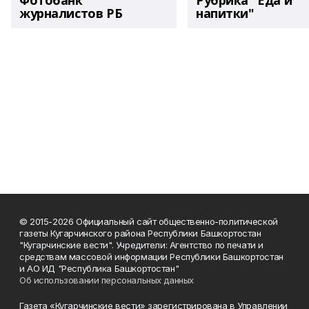
Фотобанк
Рубрика "Еда и
журналистов РБ
напитки"
© 2015-2026 Официальный сайт общественно-политической
газеты Кугарчинского района Республики Башкортостан
"Кугарчинские вести". Учредители: Агентство по печати и
средствам массовой информации Республики Башкортостан
и АО ИД "Республика Башкортостан"
Об использовании персональных данных
Газета «Кугарчинские вести» зарегистрирована в Управлении