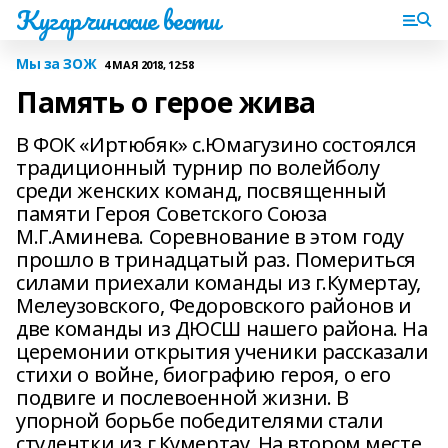
Кугарчинские вести
Мы за ЗОЖ
4 МАЯ 2018, 12:58
Память о герое жива
В ФОК «Иртюбяк» с.Юмагузино состоялся
традиционный турнир по волейболу
среди женских команд, посвященный
памяти Героя Советского Союза
М.Г.Аминева. Соревнование в этом году
прошло в тринадцатый раз. Помериться
силами приехали команды из г.Кумертау,
Мелеузовского, Федоровского районов и
две команды из ДЮСШ нашего района. На
церемонии открытия ученики рассказали
стихи о войне, биографию героя, о его
подвиге и послевоенной жизни. В
упорной борьбе победителями стали
студентки из г.Кумертау. На втором месте