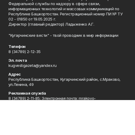
Федеральной службы по надзору в сфере связи,
информационных технологий и массовых коммуникаций по
Республике Башкортостан. Регистрационный номер ПИ № ТУ
02 - 01850 от 19.05.2025 г.
Директор (главный редактор) Ладыженко А.Г.
"Кугарчинские вести" - твой проводник в мир информации
Телефон
8 (34789) 2-12-35
Эл. почта
kugvestigazeta@yandex.ru
Адрес
Республика Башкортостан, Кугарчинский район, с.Мраково,
ул.Ленина, 49
Рекламная служба
8 (34789) 2-11-85; Электронная почта: mrakovo-
reklama@rambler.ru
Сотрудничество
8 (34789) 2-11-85; Электронная почта: mrakovo-
reklama@rambler.ru
Отдел кадров