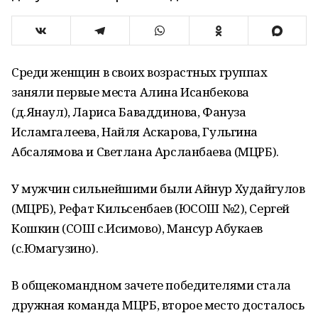
Среди женщин в своих возрастных группах
заняли первые места Алина Исанбекова
(д.Янаул), Лариса Баваддинова, Фануза
Исламгалеева, Найля Аскарова, Гульгина
Абсалямова и Светлана Арсланбаева (МЦРБ).
У мужчин сильнейшими были Айнур Худайгулов
(МЦРБ), Рефат Кильсенбаев (ЮСОШ №2), Сергей
Кошкин (СОШ с.Исимово), Мансур Абукаев
(с.Юмагузино).
В общекомандном зачете победителями стала
дружная команда МЦРБ, второе место досталось