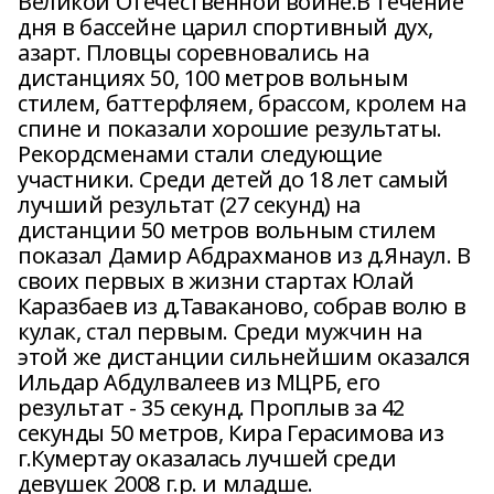
Великой Отечественной войне.В течение
дня в бассейне царил спортивный дух,
азарт. Пловцы соревновались на
дистанциях 50, 100 метров вольным
стилем, баттерфляем, брассом, кролем на
спине и показали хорошие результаты.
Рекордсменами стали следующие
участники. Среди детей до 18 лет самый
лучший результат (27 секунд) на
дистанции 50 метров вольным стилем
показал Дамир Абдрахманов из д.Янаул. В
своих первых в жизни стартах Юлай
Каразбаев из д.Таваканово, собрав волю в
кулак, стал первым. Среди мужчин на
этой же дистанции сильнейшим оказался
Ильдар Абдулвалеев из МЦРБ, его
результат - 35 секунд. Проплыв за 42
секунды 50 метров, Кира Герасимова из
г.Кумертау оказалась лучшей среди
девушек 2008 г.р. и младше.