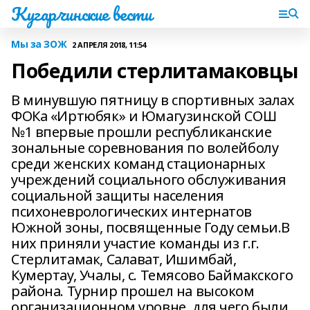
Кугарчинские вести
Мы за ЗОЖ
2 АПРЕЛЯ 2018, 11:54
Победили стерлитамаковцы
В минувшую пятницу в спортивных залах
ФОКа «Иртюбяк» и Юмагузинской СОШ
№1 впервые прошли республиканские
зональные соревнования по волейболу
среди женских команд стационарных
учреждений социального обслуживания
социальной защиты населения
психоневрологических интернатов
Южной зоны, посвященные Году семьи.В
них приняли участие команды из г.г.
Стерлитамак, Салават, Ишимбай,
Кумертау, Учалы, с. Темясово Баймакского
района. Турнир прошел на высоком
организационном уровне, для чего были